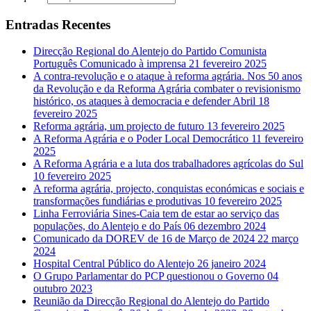
Entradas Recentes
Direcção Regional do Alentejo do Partido Comunista
Português Comunicado à imprensa
21 fevereiro 2025
A contra-revolução e o ataque à reforma agrária. Nos 50 anos
da Revolução e da Reforma Agrária combater o revisionismo
histórico, os ataques à democracia e defender Abril
18
fevereiro 2025
Reforma agrária, um projecto de futuro
13 fevereiro 2025
A Reforma Agrária e o Poder Local Democrático
11 fevereiro
2025
A Reforma Agrária e a luta dos trabalhadores agrícolas do Sul
10 fevereiro 2025
A reforma agrária, projecto, conquistas económicas e sociais e
transformações fundiárias e produtivas
10 fevereiro 2025
Linha Ferroviária Sines-Caia tem de estar ao serviço das
populações, do Alentejo e do País
06 dezembro 2024
Comunicado da DOREV de 16 de Março de 2024
22 março
2024
Hospital Central Público do Alentejo
26 janeiro 2024
O Grupo Parlamentar do PCP questionou o Governo
04
outubro 2023
Reunião da Direcção Regional do Alentejo do Partido