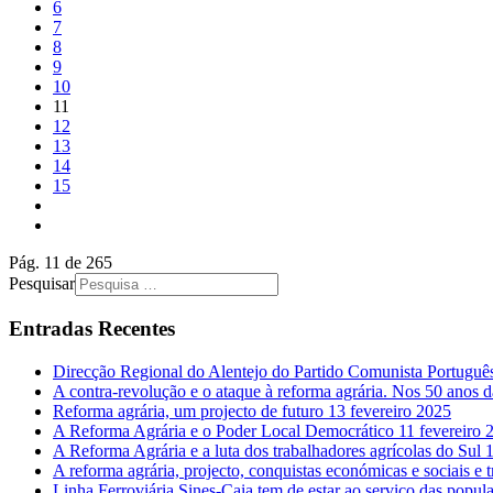
6
7
8
9
10
11
12
13
14
15
Pág. 11 de 265
Pesquisar
Entradas Recentes
Direcção Regional do Alentejo do Partido Comunista Portugu
A contra-revolução e o ataque à reforma agrária. Nos 50 anos 
Reforma agrária, um projecto de futuro
13 fevereiro 2025
A Reforma Agrária e o Poder Local Democrático
11 fevereiro 
A Reforma Agrária e a luta dos trabalhadores agrícolas do Sul
1
A reforma agrária, projecto, conquistas económicas e sociais e 
Linha Ferroviária Sines-Caia tem de estar ao serviço das popul