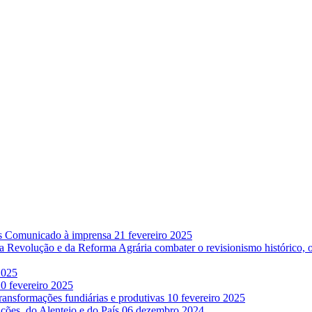
ês Comunicado à imprensa
21 fevereiro 2025
da Revolução e da Reforma Agrária combater o revisionismo histórico, 
2025
0 fevereiro 2025
transformações fundiárias e produtivas
10 fevereiro 2025
ações, do Alentejo e do País
06 dezembro 2024