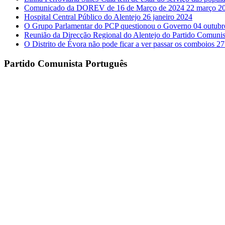
Comunicado da DOREV de 16 de Março de 2024
22 março 2
Hospital Central Público do Alentejo
26 janeiro 2024
O Grupo Parlamentar do PCP questionou o Governo
04 outubr
Reunião da Direcção Regional do Alentejo do Partido Comuni
O Distrito de Évora não pode ficar a ver passar os comboios
27
Partido Comunista Português