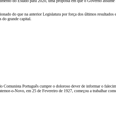
rçamento do Estado para 2020, uma proposta em que o Governo assume 
do do que na anterior Legislatura por força dos últimos resultados el
 do grande capital.
do Comunista Português cumpre o doloroso dever de informar o falecim
emor-o-Novo, em 25 de Fevereiro de 1927, começou a trabalhar como 