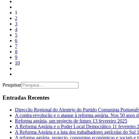
1
2
3
4
5
6
7
8
9
10
Pesquisar
Entradas Recentes
Direcção Regional do Alentejo do Partido Comunista Portugu
A contra-revolução e o ataque à reforma agrária. Nos 50 anos 
Reforma agrária, um projecto de futuro
13 fevereiro 2025
A Reforma Agrária e o Poder Local Democrático
11 fevereiro 
A Reforma Agrária e a luta dos trabalhadores agrícolas do Sul
1
A reforma agrária, projecto, conquistas económicas e sociais e 