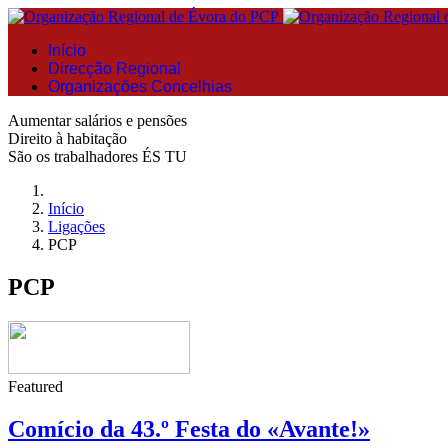
Início
Direcção Regional
Organizações Concelhias
Aumentar salários e pensões
Direito à habitação
São os trabalhadores ÉS TU
Início
Ligações
PCP
PCP
Featured
Comício da 43.º Festa do «Avante!»