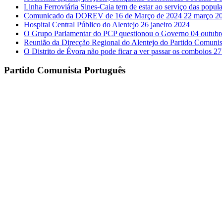
Linha Ferroviária Sines-Caia tem de estar ao serviço das popul
Comunicado da DOREV de 16 de Março de 2024
22 março 2
Hospital Central Público do Alentejo
26 janeiro 2024
O Grupo Parlamentar do PCP questionou o Governo
04 outubr
Reunião da Direcção Regional do Alentejo do Partido Comuni
O Distrito de Évora não pode ficar a ver passar os comboios
27
Partido Comunista Português