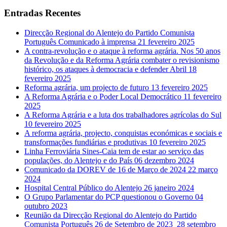
Entradas Recentes
Direcção Regional do Alentejo do Partido Comunista
Português Comunicado à imprensa
21 fevereiro 2025
A contra-revolução e o ataque à reforma agrária. Nos 50 anos
da Revolução e da Reforma Agrária combater o revisionismo
histórico, os ataques à democracia e defender Abril
18
fevereiro 2025
Reforma agrária, um projecto de futuro
13 fevereiro 2025
A Reforma Agrária e o Poder Local Democrático
11 fevereiro
2025
A Reforma Agrária e a luta dos trabalhadores agrícolas do Sul
10 fevereiro 2025
A reforma agrária, projecto, conquistas económicas e sociais e
transformações fundiárias e produtivas
10 fevereiro 2025
Linha Ferroviária Sines-Caia tem de estar ao serviço das
populações, do Alentejo e do País
06 dezembro 2024
Comunicado da DOREV de 16 de Março de 2024
22 março
2024
Hospital Central Público do Alentejo
26 janeiro 2024
O Grupo Parlamentar do PCP questionou o Governo
04
outubro 2023
Reunião da Direcção Regional do Alentejo do Partido
Comunista Português 26 de Setembro de 2023
28 setembro