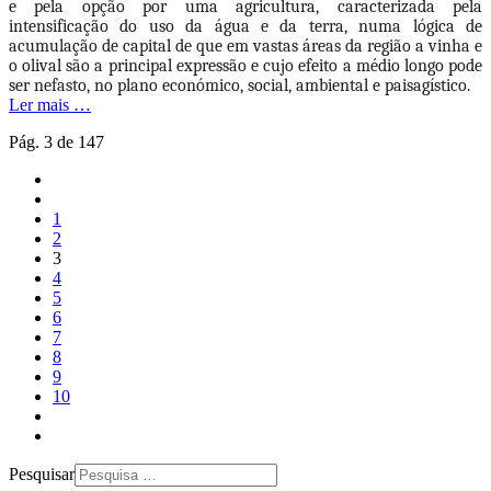
e pela opção por uma agricultura, caracterizada pela
intensificação do uso da água e da terra, numa lógica de
acumulação de capital de que em vastas áreas da região a vinha e
o olival são a principal expressão e cujo efeito a médio longo pode
ser nefasto, no plano económico, social, ambiental e paisagístico.
Ler mais …
Pág. 3 de 147
1
2
3
4
5
6
7
8
9
10
Pesquisar