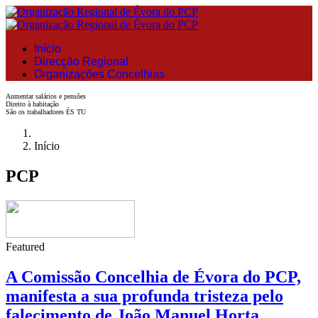
Início
Direcção Regional
Organizações Concelhias
Aumentar salários e pensões
Direito à habitação
São os trabalhadores ÉS TU
Início
PCP
Featured
A Comissão Concelhia de Évora do PCP,
manifesta a sua profunda tristeza pelo
falecimento de João Manuel Horta